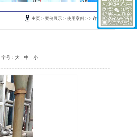
主页
>
案例展示
>
使用案例
>
> 详细信息
字号：
大
中
小